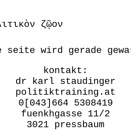
λιτικὸν ζῷον
e seite wird gerade gewa
kontakt:
dr karl staudinger
politiktraining.at
0[043]664 5308419
fuenkhgasse 11/2
3021 pressbaum