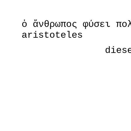
ὁ ἄνθρωπος φύσει πο
aristoteles
dies